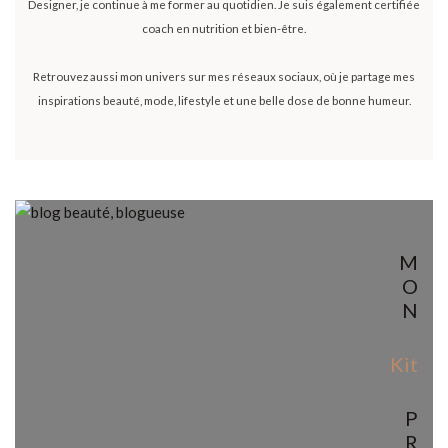
Designer, je continue à me former au quotidien. Je suis également certifiée
coach en nutrition et bien-être.
Retrouvez aussi mon univers sur mes réseaux sociaux, où je partage mes
inspirations beauté, mode, lifestyle et une belle dose de bonne humeur.
M
O
N
Kit
P
R