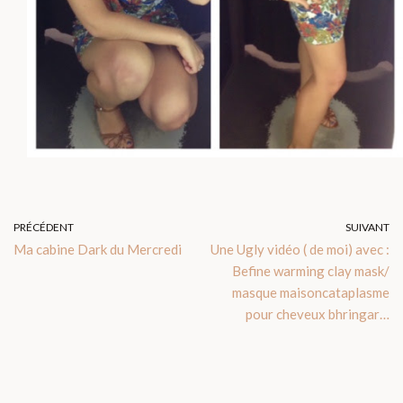
PRÉCÉDENT
SUIVANT
Ma cabine Dark du Mercredi
Une Ugly vidéo ( de moi) avec :
Befine warming clay mask/
masque maisoncataplasme
pour cheveux bhringar…