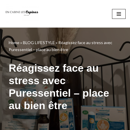
Aller
au
contenu
Home
»
BLOG LIFESTYLE
»
Réagissez face au stress avec
Puressentiel – place au bien être
Réagissez face au
stress avec
Puressentiel – place
au bien être