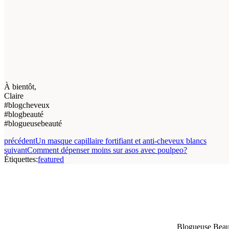
À bientôt,
Claire
#blogcheveux
#blogbeauté
#blogueusebeauté
précédent
Un masque capillaire fortifiant et anti-cheveux blancs
suivant
Comment dépenser moins sur asos avec poulpeo?
Étiquettes:
featured
Blogueuse Beauté