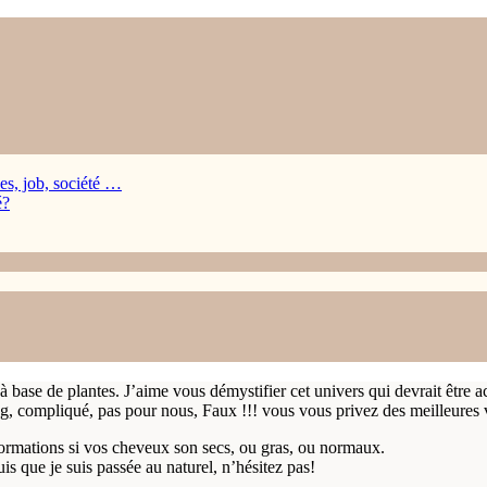
es, job, société …
es, job, société …
é?
é?
dre de plantes
press à base de poudre de plante
base de plantes. J’aime vous démystifier cet univers qui devrait être acce
ong, compliqué, pas pour nous, Faux !!! vous vous privez des meilleures 
informations si vos cheveux son secs, ou gras, ou normaux.
s que je suis passée au naturel, n’hésitez pas!