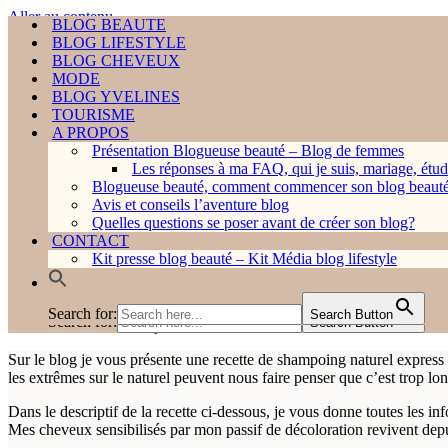
Aller au contenu
BLOG BEAUTE
BLOG BEAUTE
BLOG LIFESTYLE
BLOG LIFESTYLE
Rechercher...
BLOG CHEVEUX
BLOG CHEVEUX
MODE
MODE
BLOG YVELINES
BLOG YVELINES
TOURISME
TOURISME
A PROPOS
A PROPOS
Présentation Blogueuse beauté – Blog de femmes
HOME ❤︎
Présentation Blogueuse beauté – Blog de femmes
Les réponses à ma FAQ, qui je suis, mariage, étud
Les réponses à ma FAQ, qui je suis, mariage, étud
Blogueuse beauté, comment commencer son blog beaut
Blogueuse beauté, comment commencer son blog beaut
Menu
Avis et conseils l’aventure blog
Avis et conseils l’aventure blog
de
Menu
Quelles questions se poser avant de créer son blog?
Home
»
BLOG CHEVEUX
Quelles questions se poser avant de créer son blog?
»
Recette du shampoing naturel express à base de pou
navigation
de
CONTACT
CONTACT
navigation
Kit presse blog beauté – Kit Média blog lifestyle
Kit presse blog beauté – Kit Média blog lifestyle
Recette du shampoing naturel ex
Search for:
Search Button
Search for:
Search Button
3 octobre 2022
9 janvier 2026
Sur le blog je vous présente une recette de shampoing naturel express à 
les extrêmes sur le naturel peuvent nous faire penser que c’est trop l
Dans le descriptif de la recette ci-dessous, je vous donne toutes les 
Mes cheveux sensibilisés par mon passif de décoloration revivent depui