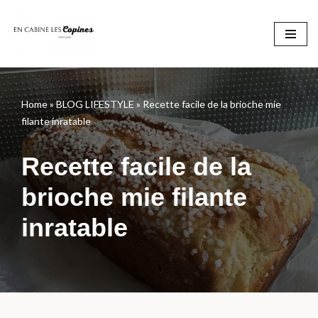
Aller
au
contenu
Home
»
BLOG LIFESTYLE
»
Recette facile de la brioche mie
filante inratable
Recette facile de la
brioche mie filante
inratable