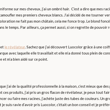
niforme sur mes cheveux, j’ai un ombré hair. C’est a dire que mes rac
 camoufler mes premiers cheveux blancs. J’ai décidé de me tourner vers
coloration ne fait pas mon châtain, cela me fonce trop. Le blond fonc
dans le temps. Par ailleurs, ça permet aussi, si on regrette de pouvoir 
 et
le révélateur
. Sachez que j’ai découvert Luocolor grâce à une coif
arque avec laquelle elle travaillait et elle m’a donné tous plein de cons
e et m’a bien aidé sur ce point.
que j’ai de la qualité professionnelle à la maison, c’est mieux que des
 ces produits, j’ai pris un gros flacon de révélateur, je peux tout fa
foncer ou faire mes racines, j’achète juste des tubes de couleurs. Un 
suis ravie d’avoir pris Luocolor, c’était un bon conseil et je préfère