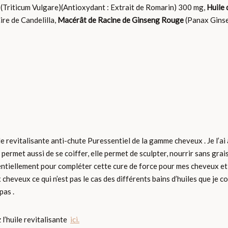
(Triticum Vulgare)(Antioxydant : Extrait de Romarin) 300 mg,
Huile
re de Candelilla,
Macérât de Racine de Ginseng Rouge
(Panax Gins
le revitalisante anti-chute Puressentiel de la gamme cheveux . Je l’ai ap
e permet aussi de se coiffer, elle permet de sculpter, nourrir sans gr
ssentiellement pour compléter cette cure de force pour mes cheveux et l
 cheveux ce qui n’est pas le cas des différents bains d’huiles que je co
pas .
l’huile revitalisante
ici.