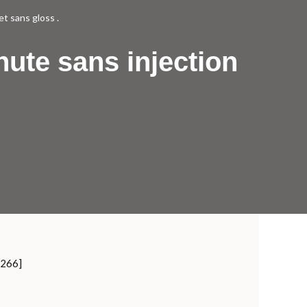
et sans gloss .
nute sans injection
=266]