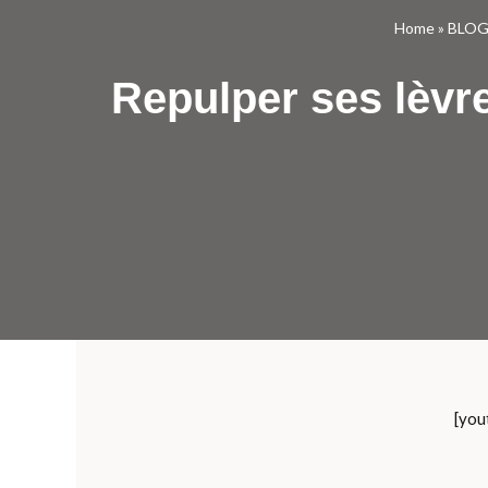
Home
»
BLOG
Repulper ses lèvre
[you