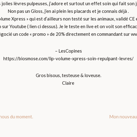
jolies lèvres pulpeuses, j’adore et surtout un effet soin qui fait son 
Non pas un Gloss, j’en ai plein les placards et je connais déjà .
lume Xpress » qui est d’ailleurs non testé sur les animaux, validé CE e
ur Youtube ( lien ci dessus). Je le teste en live et on voit son effic
égocié
un code « promo » de 20% directement en commandant sur w
– LesCopines
https://biosmose.com/lip-volume-xpress-soin-repulpant-levres/
Gros bisous, testeuse & loveuse.
Claire
chous du moment.
Mon nouveau d