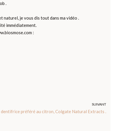
job .
t naturel, je vous dis tout dans ma vidéo .
acité immédiatement.
ww.biosmose.com :
SUIVANT
entifrice préféré au citron, Colgate Natural Extracts .