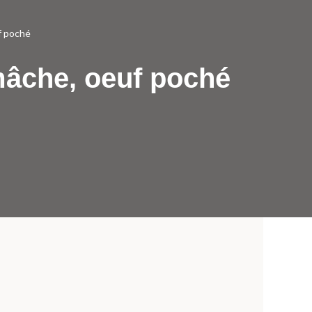
f poché
mâche, oeuf poché