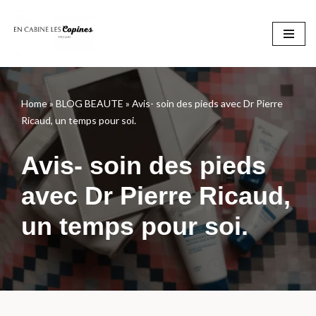
Aller
au
contenu
Home
»
BLOG BEAUTE
»
Avis- soin des pieds avec Dr Pierre
Ricaud, un temps pour soi.
Avis- soin des pieds
avec Dr Pierre Ricaud,
un temps pour soi.