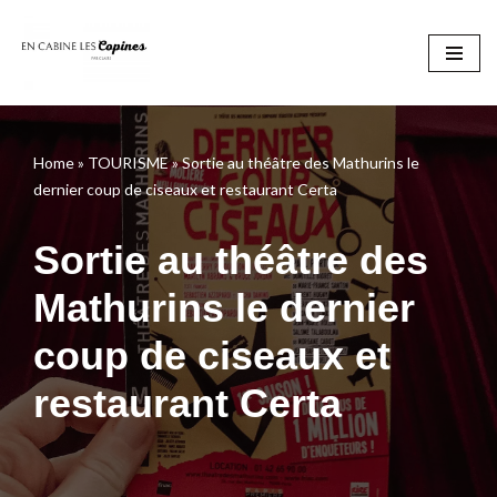
Aller
au
contenu
Home
»
TOURISME
»
Sortie au théâtre des Mathurins le
dernier coup de ciseaux et restaurant Certa
Sortie au théâtre des
Mathurins le dernier
coup de ciseaux et
restaurant Certa