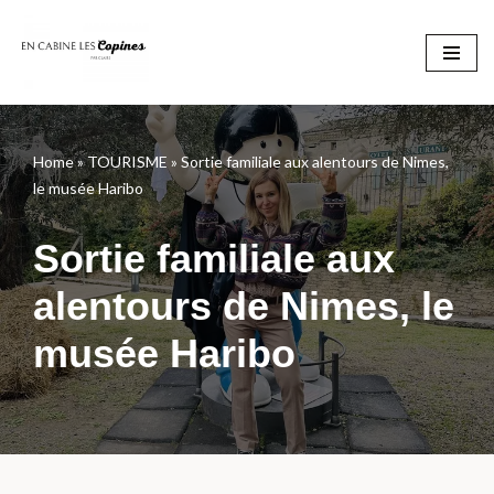
Aller
au
contenu
Home
»
TOURISME
»
Sortie familiale aux alentours de Nimes,
le musée Haribo
Sortie familiale aux
alentours de Nimes, le
musée Haribo