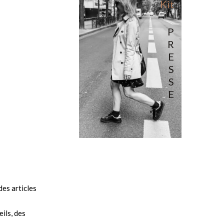
Kit
P
R
E
S
S
E
es articles
ils, des