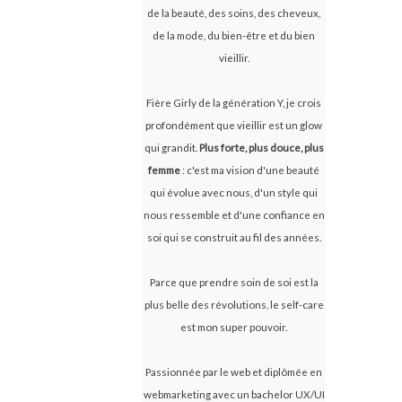
de la beauté, des soins, des cheveux,
de la mode, du bien-être et du bien
vieillir.
Fière Girly de la génération Y, je crois
profondément que vieillir est un glow
qui grandit.
Plus forte, plus douce, plus
femme
: c'est ma vision d'une beauté
qui évolue avec nous, d'un style qui
nous ressemble et d'une confiance en
soi qui se construit au fil des années.
Parce que prendre soin de soi est la
plus belle des révolutions, le self-care
est mon super pouvoir.
Passionnée par le web et diplômée en
webmarketing avec un bachelor UX/UI