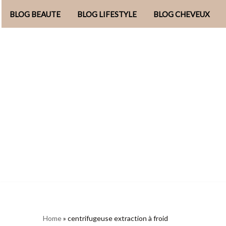
BLOG BEAUTE
BLOG LIFESTYLE
BLOG CHEVEUX
Aller
au
contenu
Home
»
centrifugeuse extraction à froid