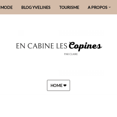
MODE
BLOG YVELINES
TOURISME
A PROPOS
HOME ❤︎