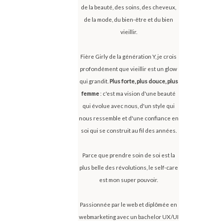
de la beauté, des soins, des cheveux,
de la mode, du bien-être et du bien
vieillir.
Fière Girly de la génération Y, je crois
profondément que vieillir est un glow
qui grandit.
Plus forte, plus douce, plus
femme
: c'est ma vision d'une beauté
qui évolue avec nous, d'un style qui
nous ressemble et d'une confiance en
soi qui se construit au fil des années.
Parce que prendre soin de soi est la
plus belle des révolutions, le self-care
est mon super pouvoir.
Passionnée par le web et diplômée en
webmarketing avec un bachelor UX/UI