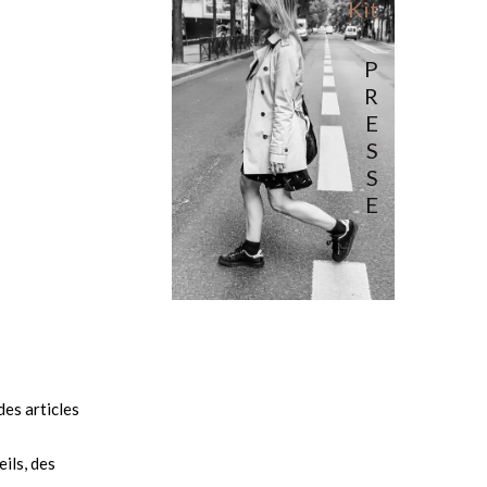
Kit
P
R
E
S
S
E
es articles
ils, des