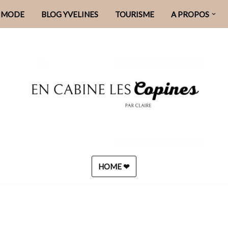
MODE
BLOG YVELINES
TOURISME
A PROPOS
HOME ❤︎