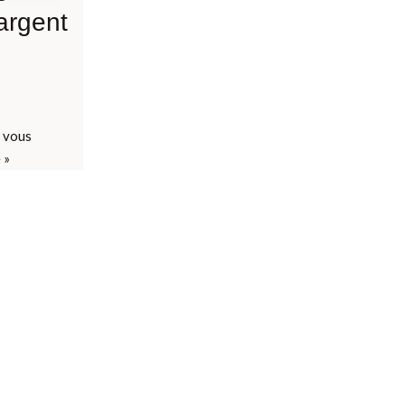
argent
e vous
 »