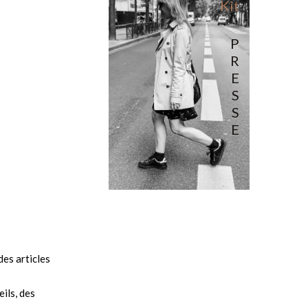
Kit
P
R
E
S
S
E
es articles
ils, des