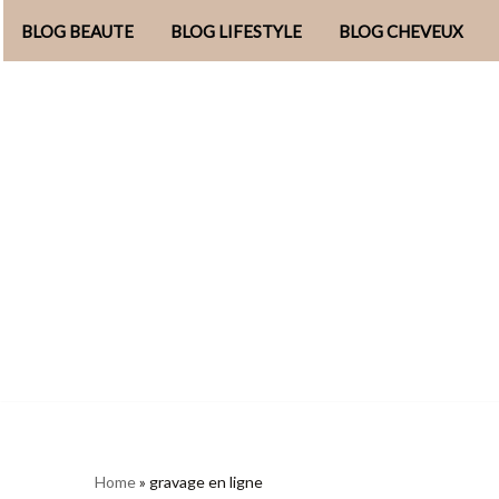
BLOG BEAUTE
BLOG LIFESTYLE
BLOG CHEVEUX
Aller
au
contenu
Home
»
gravage en ligne