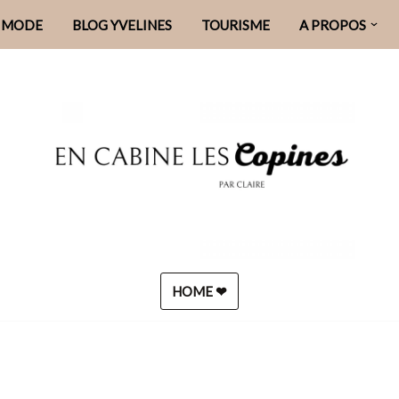
MODE
BLOG YVELINES
TOURISME
A PROPOS
HOME ❤︎