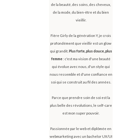
de la beauté, des soins, des cheveux,
de la mode, du bien-être et du bien
vieillir.
Fière Girly de la génération Y, je crois
profondément que vieillir est un glow
qui grandit.
Plus forte, plus douce, plus
femme
: c'est ma vision d'une beauté
qui évolue avec nous, d'un style qui
nous ressemble et d'une confiance en
soi qui se construit au fil des années.
Parce que prendre soin de soi est la
plus belle des révolutions, le self-care
est mon super pouvoir.
Passionnée par le web et diplômée en
webmarketing avec un bachelor UX/UI