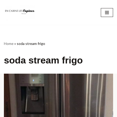
Aller
au
contenu
Home
»
soda stream frigo
soda stream frigo