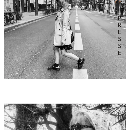
Kit
P
R
E
S
S
E