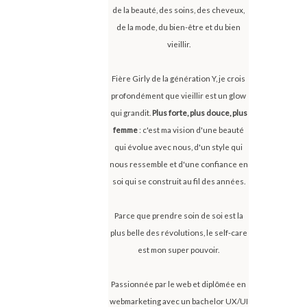
de la beauté, des soins, des cheveux,
de la mode, du bien-être et du bien
vieillir.
Fière Girly de la génération Y, je crois
profondément que vieillir est un glow
qui grandit.
Plus forte, plus douce, plus
femme
: c'est ma vision d'une beauté
qui évolue avec nous, d'un style qui
nous ressemble et d'une confiance en
soi qui se construit au fil des années.
Parce que prendre soin de soi est la
plus belle des révolutions, le self-care
est mon super pouvoir.
Passionnée par le web et diplômée en
webmarketing avec un bachelor UX/UI