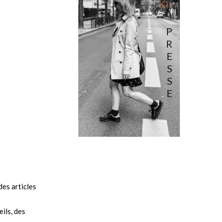
Kit
P
R
E
S
S
E
es articles
ils, des