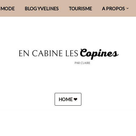
MODE
BLOG YVELINES
TOURISME
A PROPOS
HOME ❤︎