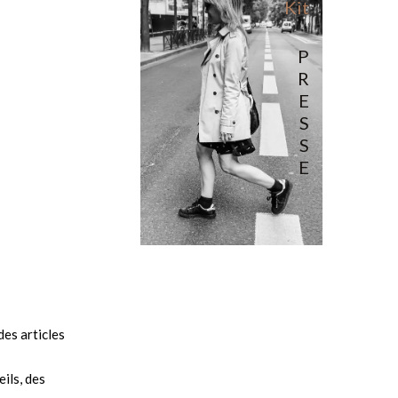
Kit
P
R
E
S
S
E
es articles
ils, des