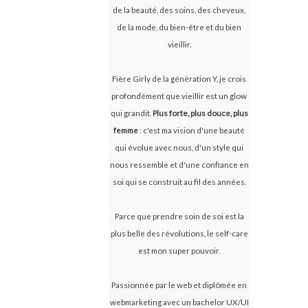
de la beauté, des soins, des cheveux,
de la mode, du bien-être et du bien
vieillir.
Fière Girly de la génération Y, je crois
profondément que vieillir est un glow
qui grandit.
Plus forte, plus douce, plus
femme
: c'est ma vision d'une beauté
qui évolue avec nous, d'un style qui
nous ressemble et d'une confiance en
soi qui se construit au fil des années.
Parce que prendre soin de soi est la
plus belle des révolutions, le self-care
est mon super pouvoir.
Passionnée par le web et diplômée en
webmarketing avec un bachelor UX/UI