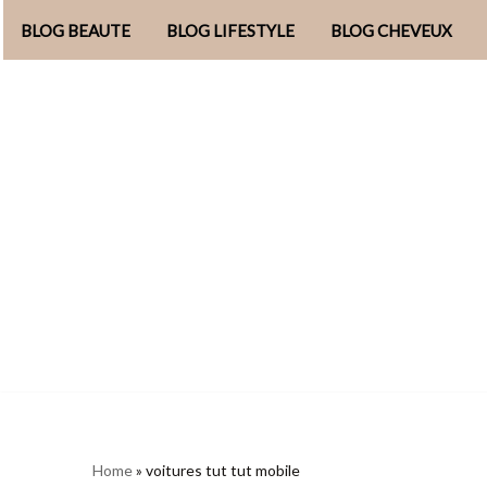
BLOG BEAUTE
BLOG LIFESTYLE
BLOG CHEVEUX
Aller
au
contenu
Home
»
voitures tut tut mobile