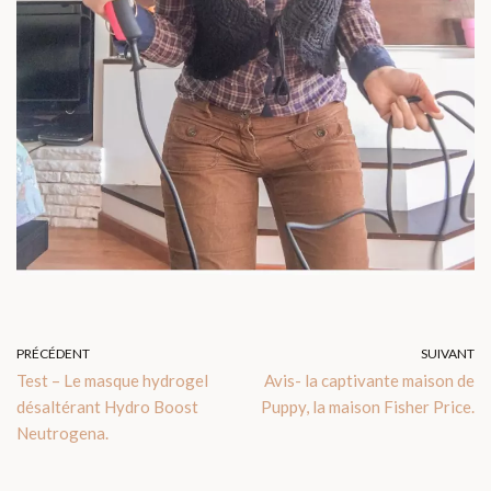
PRÉCÉDENT
SUIVANT
Test – Le masque hydrogel
Avis- la captivante maison de
désaltérant Hydro Boost
Puppy, la maison Fisher Price.
Neutrogena.