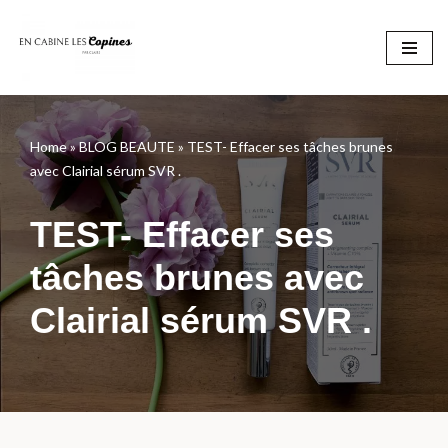
Aller
au
contenu
Home
»
BLOG BEAUTE
»
TEST- Effacer ses tâches brunes
avec Clairial sérum SVR .
TEST- Effacer ses
tâches brunes avec
Clairial sérum SVR .