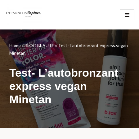
Aller
au
contenu
Home
»
BLOG BEAUTE
»
Test- L’autobronzant express vegan
Minetan
Test- L’autobronzant
express vegan
Minetan