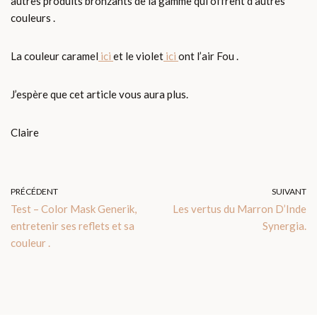
autres produits bronzants de la gamme qui offrent d’autres
couleurs .
La couleur caramel
ici
et le violet
ici
ont l’air Fou .
J’espère que cet article vous aura plus.
Claire
PRÉCÉDENT
SUIVANT
Test – Color Mask Generik,
Les vertus du Marron D’Inde
entretenir ses reflets et sa
Synergia.
couleur .