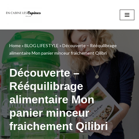
Aller
au
contenu
Home
»
BLOG LIFESTYLE
»
Découverte – Rééquilibrage
alimentaire Mon panier minceur fraichement Qilibri
Découverte –
Rééquilibrage
alimentaire Mon
panier minceur
fraichement Qilibri