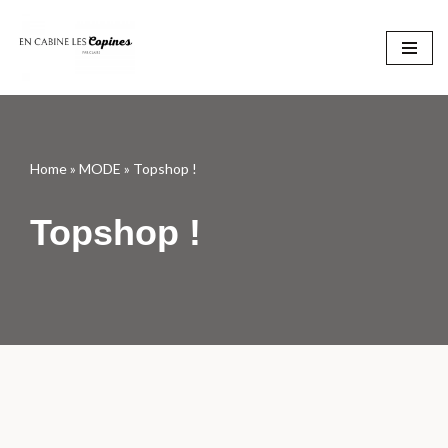
Aller
au
contenu
Home
»
MODE
»
Topshop !
Topshop !