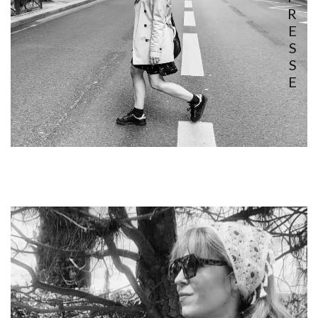
R
E
S
S
E