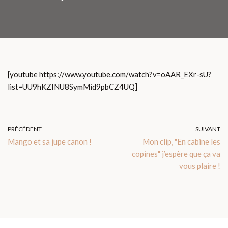
[youtube https://www.youtube.com/watch?v=oAAR_EXr-sU?
list=UU9hKZINU8SymMid9pbCZ4UQ]
PRÉCÉDENT
SUIVANT
Mango et sa jupe canon !
Mon clip, "En cabine les
copines" j’espère que ça va
vous plaire !