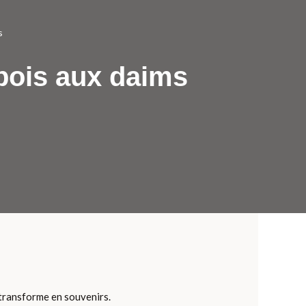
s
bois aux daims
 transforme en souvenirs.