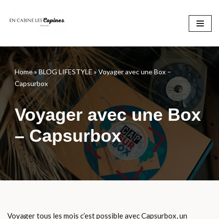
Aller
au
contenu
Home
»
BLOG LIFESTYLE
»
Voyager avec une Box –
Capsurbox
Voyager avec une Box
– Capsurbox
Voyager tous les mois c’est possible avec Capsurbox, un