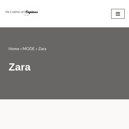
Aller
au
contenu
Home
»
MODE
»
Zara
Zara